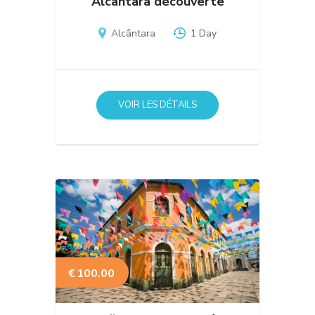
Alcântara découverte
Alcântara
1 Day
VOIR LES DÉTAILS
€
100.00