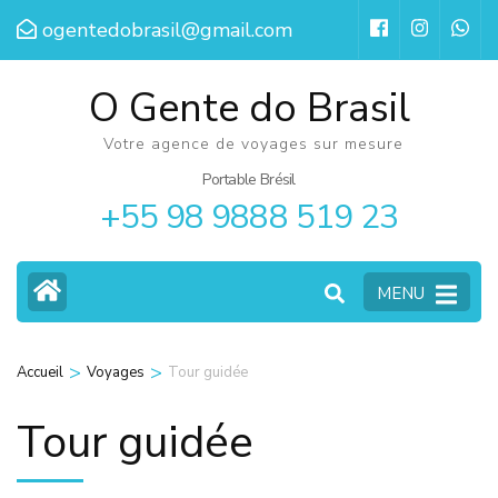
Aller
ogentedobrasil@gmail.com
au
contenu
O Gente do Brasil
(Pressez
Votre agence de voyages sur mesure
Entrée)
Portable Brésil
+55 98 9888 519 23
MENU
>
>
Accueil
Voyages
Tour guidée
Tour guidée