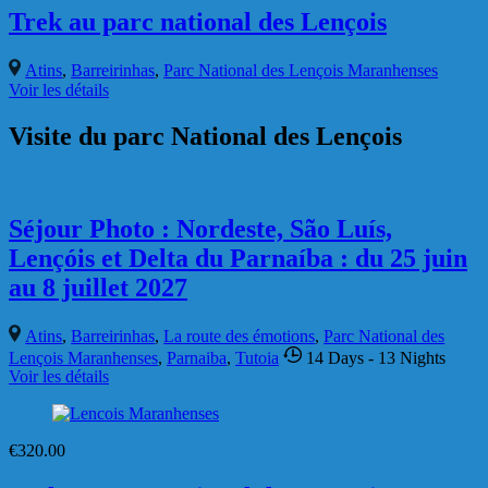
&copy ; Copyright 2026
O Gente do Brasil
.
Tour Operator |
Développé par
Rara Theme
Propulsé par
WordPress
.
Yelp – non actif
Facebook
Twitter – non actif
Instagram
ogentedobrasil@gmail.com