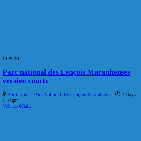
Lençóis et Delta du Parnaíba : du 25 juin
au 8 juillet 2027
Atins
,
Barreirinhas
,
La route des émotions
,
Parc National des
Lençois Maranhenses
,
Parnaiba
,
Tutoia
14 Days
- 13 Nights
Voir les détails
São Luis do Maranhão
Séjour Photo : Nordeste, São Luís,
Lençóis et Delta du Parnaíba : du 25 juin
au 8 juillet 2027
Atins
,
Barreirinhas
,
La route des émotions
,
Parc National des
Lençois Maranhenses
,
Parnaiba
,
Tutoia
14 Days
- 13 Nights
Voir les détails