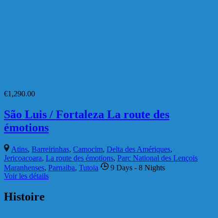
€
1,290.00
São Luis / Fortaleza La route des
émotions
Atins
,
Barreirinhas
,
Camocim
,
Delta des Amériques
,
Jericoacoara
,
La route des émotions
,
Parc National des Lençois
Maranhenses
,
Parnaiba
,
Tutoia
9 Days
- 8 Nights
Voir les détails
Séjour Photo
Séjour Photo : Nordeste, São Luís,
Lençóis et Delta du Parnaíba : du 25 juin
au 8 juillet 2027
Atins
,
Barreirinhas
,
La route des émotions
,
Parc National des
Lençois Maranhenses
,
Parnaiba
,
Tutoia
14 Days
- 13 Nights
Voir les détails