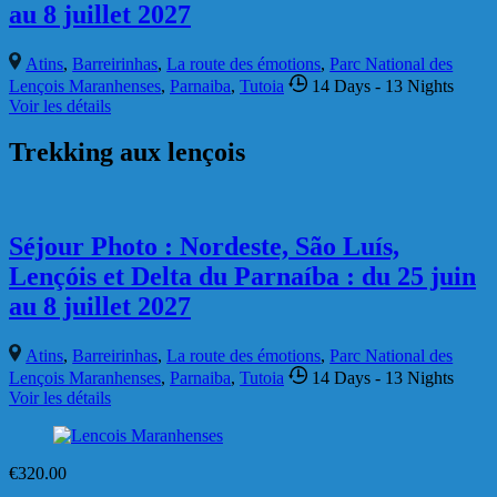
€
125.00
Parc national des Lençois Maranhenses
version courte
Barreirinhas
,
Parc National des Lençois Maranhenses
2 Days
-
1 Night
Voir les détails
€
1,290.00
São Luis / Fortaleza La route des
émotions
Atins
,
Barreirinhas
,
Camocim
,
Delta des Amériques
,
Jericoacoara
,
La route des émotions
,
Parc National des Lençois
Maranhenses
,
Parnaiba
,
Tutoia
9 Days
- 8 Nights
Voir les détails