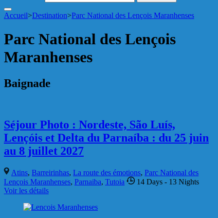
Accueil
>
Destination
>
Parc National des Lençois Maranhenses
Parc National des Lençois
Maranhenses
Baignade
Séjour Photo : Nordeste, São Luís,
Lençóis et Delta du Parnaíba : du 25 juin
au 8 juillet 2027
Atins
,
Barreirinhas
,
La route des émotions
,
Parc National des
Lençois Maranhenses
,
Parnaiba
,
Tutoia
14 Days
- 13 Nights
Voir les détails