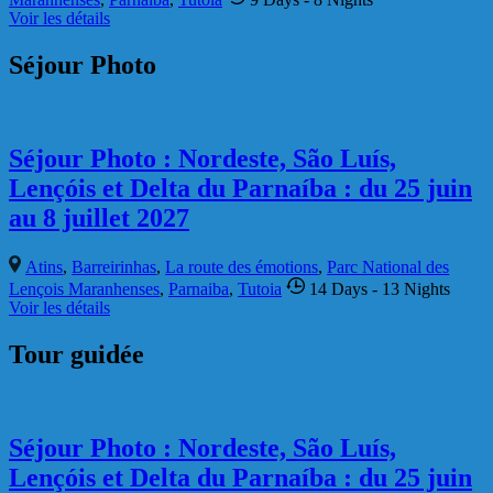
Atins
,
Barreirinhas
,
La route des émotions
,
Parc National des
Lençois Maranhenses
,
Parnaiba
,
Tutoia
14 Days
- 13 Nights
Voir les détails
€
320.00
Trek au parc national des Lençois
Atins
,
Barreirinhas
,
Parc National des Lençois Maranhenses
Voir les détails
€
365.00
Parc National des Lençois Classique
Atins
,
Barreirinhas
,
Parc National des Lençois Maranhenses
3
Days
- 2 Nights
Voir les détails