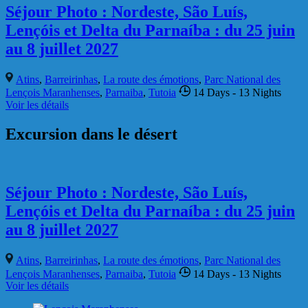
€
320.00
Trek au parc national des Lençois
Atins
,
Barreirinhas
,
Parc National des Lençois Maranhenses
Voir les détails
€
365.00
Parc National des Lençois Classique
Atins
,
Barreirinhas
,
Parc National des Lençois Maranhenses
3
Days
- 2 Nights
Voir les détails
€
125.00
Parc national des Lençois Maranhenses
version courte