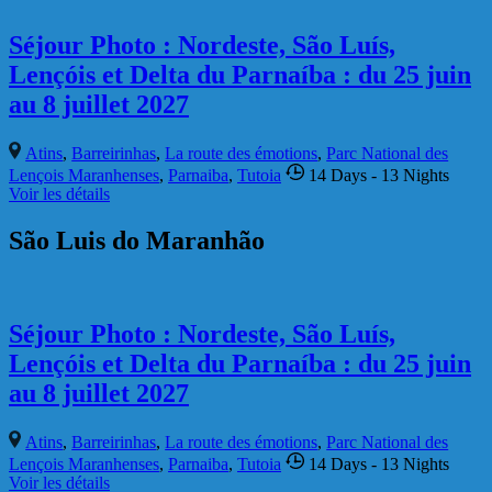
Tour guidée
Séjour Photo : Nordeste, São Luís,
Lençóis et Delta du Parnaíba : du 25 juin
au 8 juillet 2027
Atins
,
Barreirinhas
,
La route des émotions
,
Parc National des
Lençois Maranhenses
,
Parnaiba
,
Tutoia
14 Days
- 13 Nights
Voir les détails
Trekking aux lençois
Séjour Photo : Nordeste, São Luís,
Lençóis et Delta du Parnaíba : du 25 juin
au 8 juillet 2027