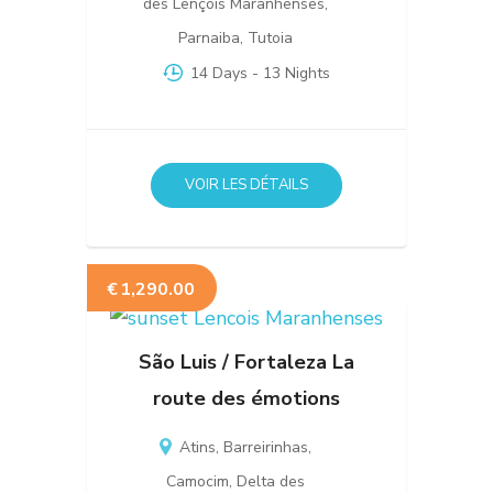
des Lençois Maranhenses
,
Parnaiba
,
Tutoia
14 Days
- 13 Nights
VOIR LES DÉTAILS
€
1,290.00
São Luis / Fortaleza La
route des émotions
Atins
,
Barreirinhas
,
Camocim
,
Delta des