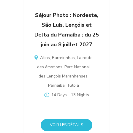
Séjour Photo : Nordeste,
São Luís, Lençóis et
Delta du Parnaíba : du 25
juin au 8 juillet 2027
Atins
,
Barreirinhas
,
La route
des émotions
,
Parc National
des Lençois Maranhenses
,
Parnaiba
,
Tutoia
14 Days
- 13 Nights
VOIR LES DÉTAILS