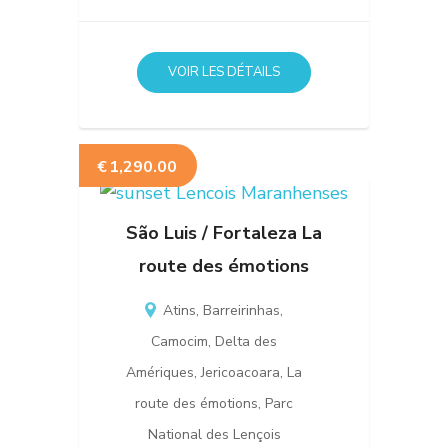
VOIR LES DÉTAILS
€
1,290.00
São Luis / Fortaleza La
route des émotions
Atins
,
Barreirinhas
,
Camocim
,
Delta des
Amériques
,
Jericoacoara
,
La
route des émotions
,
Parc
National des Lençois