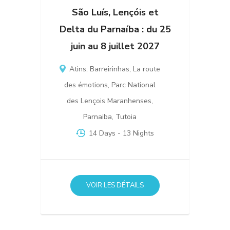
São Luís, Lençóis et
Delta du Parnaíba : du 25
juin au 8 juillet 2027
Atins
,
Barreirinhas
,
La route
des émotions
,
Parc National
des Lençois Maranhenses
,
Parnaiba
,
Tutoia
14 Days
- 13 Nights
VOIR LES DÉTAILS