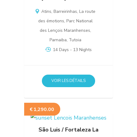
Atins
,
Barreirinhas
,
La route
des émotions
,
Parc National
des Lençois Maranhenses
,
Parnaiba
,
Tutoia
14 Days
- 13 Nights
VOIR LES DÉTAILS
€
1,290.00
São Luis / Fortaleza La