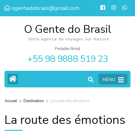
Aller
ogentedobrasil@gmail.com
au
contenu
O Gente do Brasil
(Pressez
Votre agence de voyages sur mesure
Entrée)
Portable Brésil
+55 98 9888 519 23
MENU
>
>
Accueil
Destination
La route des émotions
La route des émotions