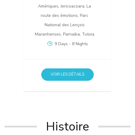
Amériques
,
Jericoacoara
,
La
route des émotions
,
Parc
National des Lençois
Maranhenses
,
Parnaiba
,
Tutoia
9 Days
- 8 Nights
VOIR LES DÉTAILS
Histoire