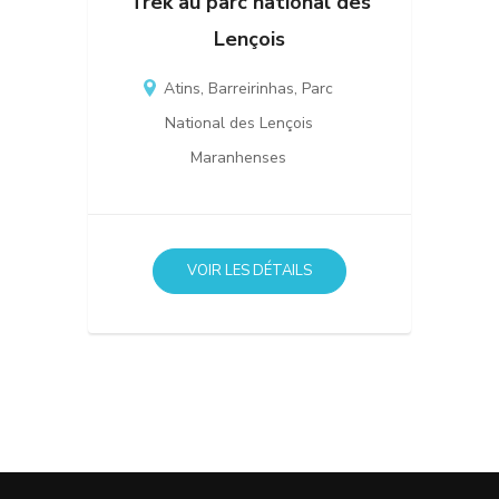
Trek au parc national des
Lençois
Atins
,
Barreirinhas
,
Parc
National des Lençois
Maranhenses
VOIR LES DÉTAILS