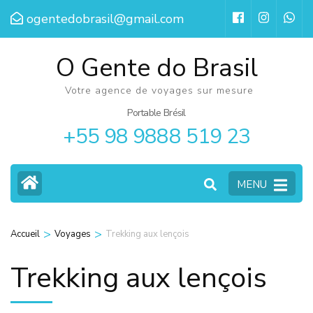
Aller
ogentedobrasil@gmail.com
au
contenu
O Gente do Brasil
(Pressez
Votre agence de voyages sur mesure
Entrée)
Portable Brésil
+55 98 9888 519 23
MENU
>
>
Accueil
Voyages
Trekking aux lençois
Trekking aux lençois