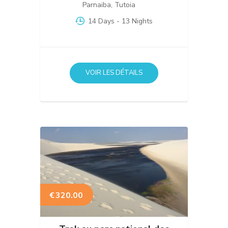
Parnaiba
,
Tutoia
14 Days
- 13 Nights
VOIR LES DÉTAILS
€
320.00